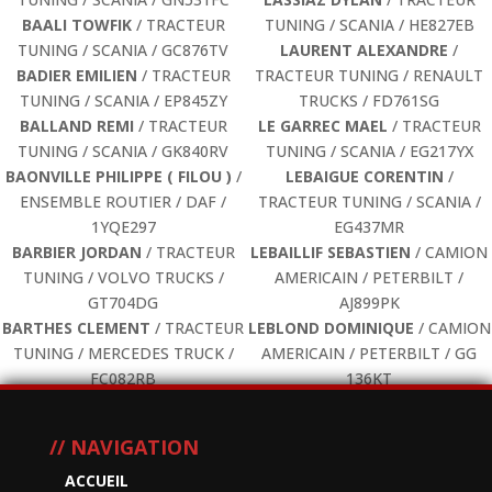
BAALI TOWFIK
/ TRACTEUR
TUNING / SCANIA / HE827EB
TUNING / SCANIA / GC876TV
LAURENT ALEXANDRE
/
BADIER EMILIEN
/ TRACTEUR
TRACTEUR TUNING / RENAULT
TUNING / SCANIA / EP845ZY
TRUCKS / FD761SG
BALLAND REMI
/ TRACTEUR
LE GARREC MAEL
/ TRACTEUR
TUNING / SCANIA / GK840RV
TUNING / SCANIA / EG217YX
BAONVILLE PHILIPPE ( FILOU )
/
LEBAIGUE CORENTIN
/
ENSEMBLE ROUTIER / DAF /
TRACTEUR TUNING / SCANIA /
1YQE297
EG437MR
BARBIER JORDAN
/ TRACTEUR
LEBAILLIF SEBASTIEN
/ CAMION
TUNING / VOLVO TRUCKS /
AMERICAIN / PETERBILT /
GT704DG
AJ899PK
BARTHES CLEMENT
/ TRACTEUR
LEBLOND DOMINIQUE
/ CAMION
TUNING / MERCEDES TRUCK /
AMERICAIN / PETERBILT / GG
FC082RB
136KT
BASTIN DAVID
/ TRACTEUR
LEGARDINIER VIRGIL
/ TRACTEUR
TUNING / SCANIA / GP1246
TUNING / MERCEDES TRUCK /
// NAVIGATION
BAUDOUIN DYLAN
/ ENSEMBLE
HD743ZN
ROUTIER / VOLVO TRUCKS /
LESCOET DAMIEN
/ PORTEUR /
ACCUEIL