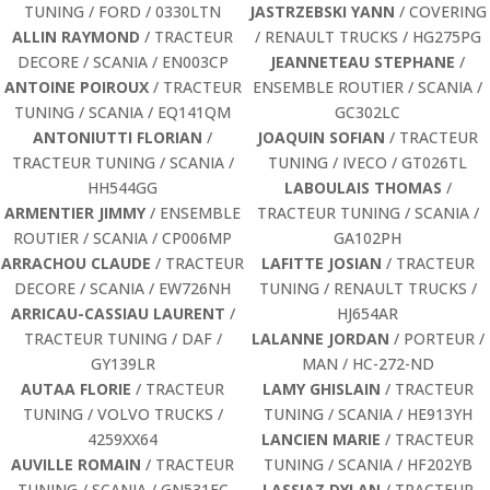
TUNING / FORD / 0330LTN
JASTRZEBSKI YANN
/ COVERING
ALLIN RAYMOND
/ TRACTEUR
/ RENAULT TRUCKS / HG275PG
DECORE / SCANIA / EN003CP
JEANNETEAU STEPHANE
/
ANTOINE POIROUX
/ TRACTEUR
ENSEMBLE ROUTIER / SCANIA /
TUNING / SCANIA / EQ141QM
GC302LC
ANTONIUTTI FLORIAN
/
JOAQUIN SOFIAN
/ TRACTEUR
TRACTEUR TUNING / SCANIA /
TUNING / IVECO / GT026TL
HH544GG
LABOULAIS THOMAS
/
ARMENTIER JIMMY
/ ENSEMBLE
TRACTEUR TUNING / SCANIA /
ROUTIER / SCANIA / CP006MP
GA102PH
ARRACHOU CLAUDE
/ TRACTEUR
LAFITTE JOSIAN
/ TRACTEUR
DECORE / SCANIA / EW726NH
TUNING / RENAULT TRUCKS /
ARRICAU-CASSIAU LAURENT
/
HJ654AR
TRACTEUR TUNING / DAF /
LALANNE JORDAN
/ PORTEUR /
GY139LR
MAN / HC-272-ND
AUTAA FLORIE
/ TRACTEUR
LAMY GHISLAIN
/ TRACTEUR
TUNING / VOLVO TRUCKS /
TUNING / SCANIA / HE913YH
4259XX64
LANCIEN MARIE
/ TRACTEUR
AUVILLE ROMAIN
/ TRACTEUR
TUNING / SCANIA / HF202YB
TUNING / SCANIA / GN531FC
LASSIAZ DYLAN
/ TRACTEUR